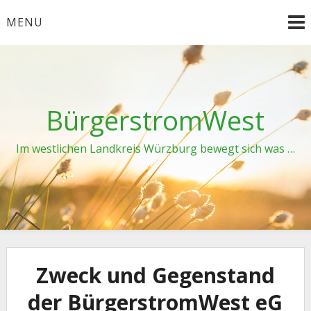
Skip
MENU
to
content
BürgerstromWest
Im westlichen Landkreis Würzburg bewegt sich was …
Zweck und Gegenstand
der BürgerstromWest eG