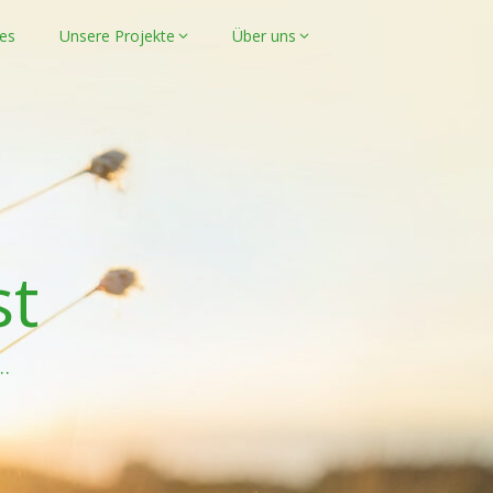
les
Unsere Projekte
Über uns
st
…