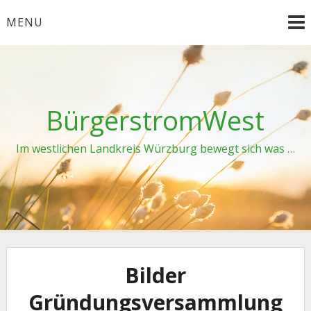
Skip
MENU
to
content
BürgerstromWest
Im westlichen Landkreis Würzburg bewegt sich was …
Bilder
Gründungsversammlung